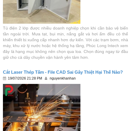
Tủ điện 2 lớp được nhiều doanh nghiệp chọn khi cần bảo vệ biến
tần ngoài trời. Mưa tạt, bụi mịn, nắng gắt và hơi ẩm đều có thể
khiến thiết bị xuống cấp nhanh hơn dự kiến. Với các trạm bơm, nhà
máy, khu xử lý nước hoặc hệ thống hạ tầng, Phúc Long Intech xem
đây là hạng mục không nên chọn qua loa. Chọn đúng ngay từ đầu
giữ cho cả dây chuyền vận hành yên tâm hơn.
Cắt Laser Thép Tấm - File CAD Sai Gây Thiệt Hại Thế Nào?
19/07/2026 21:28 PM
nguyenkhanhan