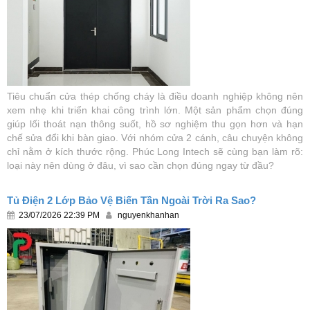
Tiêu chuẩn cửa thép chống cháy là điều doanh nghiệp không nên
xem nhẹ khi triển khai công trình lớn. Một sản phẩm chọn đúng
giúp lối thoát nạn thông suốt, hồ sơ nghiệm thu gọn hơn và hạn
chế sửa đổi khi bàn giao. Với nhóm cửa 2 cánh, câu chuyện không
chỉ nằm ở kích thước rộng. Phúc Long Intech sẽ cùng bạn làm rõ:
loại này nên dùng ở đâu, vì sao cần chọn đúng ngay từ đầu?
Tủ Điện 2 Lớp Bảo Vệ Biến Tần Ngoài Trời Ra Sao?
23/07/2026 22:39 PM
nguyenkhanhan