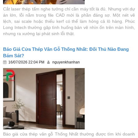
Cắt laser thép tấm nghe tưởng chỉ cần máy tốt là đủ. Nhưng với dự
án lớn, lỗi nằm trong file CAD mới là phần đáng sợ. Một nét vẽ
lệch, sai scale hoặc thiếu kerf có thể làm hỏng cả lô hàng. Phúc
Long Intech thường gặp tình huống bản vẽ nhìn ổn trên màn hình,
nhưng ra xưởng lại phát sinh lỗi thật.
Báo Giá Cửa Thép Vân Gỗ Thống Nhất: Đối Thủ Nào Đang
Bám Sát?
16/07/2026 22:04 PM
nguyenkhanhan
Báo giá cửa thép vân gỗ Thống Nhất thường được tìm khi doanh