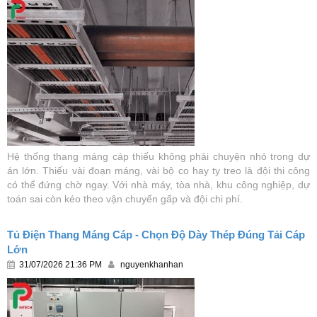
Hệ thống thang máng cáp thiếu không phải chuyện nhỏ trong dự
án lớn. Thiếu vài đoạn máng, vài bộ co hay ty treo là đội thi công
có thể đứng chờ ngay. Với nhà máy, tòa nhà, khu công nghiệp, dự
toán sai còn kéo theo vận chuyển gấp và đội chi phí.
Tủ Điện Thang Máng Cáp - Chọn Độ Dày Thép Đúng Tải Cáp
Lớn
31/07/2026 21:36 PM
nguyenkhanhan