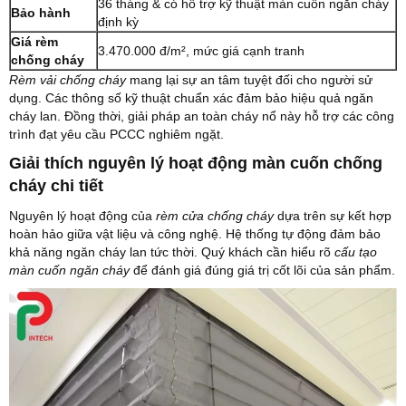
36 tháng & có hỗ trợ kỹ thuật màn cuốn ngăn cháy
Bảo hành
định kỳ
Giá rèm
3.470.000 đ/m², mức giá cạnh tranh
chống cháy
Rèm vải chống cháy
mang lại sự an tâm tuyệt đối cho người sử
dụng. Các thông số kỹ thuật chuẩn xác đảm bảo hiệu quả ngăn
cháy lan. Đồng thời, giải pháp an toàn cháy nổ này hỗ trợ các công
trình đạt yêu cầu PCCC nghiêm ngặt.
Giải thích nguyên lý hoạt động màn cuốn chống
cháy chi tiết
Nguyên lý hoạt động của
rèm cửa chống cháy
dựa trên sự kết hợp
hoàn hảo giữa vật liệu và công nghệ. Hệ thống tự động đảm bảo
khả năng ngăn cháy lan tức thời. Quý khách cần hiểu rõ
cấu tạo
màn cuốn ngăn cháy
để đánh giá đúng giá trị cốt lõi của sản phẩm.