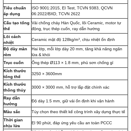
Tiêu chuẩn
ISO 9001:2015, EI Test, TCVN 9383, QCVN
áp dụng
06:2022/BXD, TCVN 2622
Cấu tạo tổng
Vải chống cháy Hàn Quốc, lõi Ceramic, motor tự
thể
động, trục thép cuốn, ray dẫn hướng
Lõi cách
Ceramic mật độ 128kg/m³, chịu nhiệt ổn định
nhiệt
Độ dày màn
Hai lớp, mỗi lớp dày 20 mm, tăng khả năng ngăn
rèm
lửa & khói
Trục cuốn
Ống thép Ø113 × 1.8 mm, phủ sơn chống gỉ
Kích thước
3250 × 3600mm
tổng thể
Kích thước
3000 × 3000 mm, hỗ trợ lắp đặt chính xác
thông thủy
Ray dẫn
Độ dày 1.5 mm, giữ vải ổn định khi vận hành
hướng
Màu sắc
Tùy chọn theo thiết kế công trình xây dựng thực tế
Thời gian
EI 90 phút, đáp ứng yêu cầu an toàn PCCC
chịu lửa