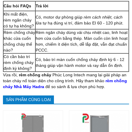
Câu hỏi FAQs
Trả lời
Khi mất điện,
Có, motor dự phòng giúp
rèm cách nhiệt, cách
rèm ngăn cháy
lửa
tự hạ đúng vị trí, đảm bảo EI 60 - 120 phút.
có tự hạ không?
Rèm chống cháy
Rèm ngăn cháy dùng vải chịu nhiệt cao, linh hoạt
khác cửa cuốn
hơn cửa cuốn bằng thép. Màn cuốn còn linh hoạt
chống cháy thế
hơn, chiếm ít diện tích, dễ lắp đặt, vẫn đạt chuẩn
nào?
PCCC.
Có cần bảo trì
Có, bảo trì màn cuốn chống cháy định kỳ 6 - 12
rèm chống cháy
tháng giúp vận hành motor và ray dẫn ổn định.
định kỳ không?
Vừa rồi,
rèm chống cháy
Phúc Long Intech mang lại giải pháp an
toàn cháy nổ toàn diện cho công trình. Hãy tham khảo
rèm chống
cháy Nhà Máy Hadra
để so sánh & lựa chọn phù hợp.
SẢN PHẨM CÙNG LOẠI