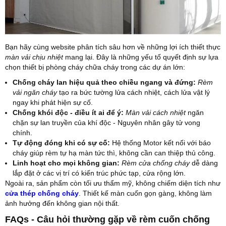
Bạn hãy cùng website phân tích sâu hơn về những lợi ích thiết thực
màn vải chịu nhiệt
mang lại. Đây là những yếu tố quyết định sự lựa
chọn thiết bị phòng cháy chữa cháy trong các dự án lớn:
Chống cháy lan hiệu quả theo chiều ngang và đứng:
Rèm
vải ngăn cháy
tạo ra bức tường lửa cách nhiệt, cách lửa vật lý
ngay khi phát hiện sự cố.
Chống khói độc - điều ít ai để ý:
Màn vải cách nhiệt
ngăn
chặn sự lan truyền của khí độc - Nguyên nhân gây tử vong
chính.
Tự động đóng khi có sự cố:
Hệ thống Motor kết nối với báo
cháy giúp rèm tự hạ màn tức thì, không cần can thiệp thủ công.
Linh hoạt cho mọi không gian:
Rèm cửa chống cháy
dễ dàng
lắp đặt ở các vị trí có kiến trúc phức tạp, cửa rộng lớn.
Ngoài ra, sản phẩm còn tối ưu thẩm mỹ, không chiếm diện tích như
cửa thép chống cháy
. Thiết kế màn cuốn gọn gàng, không làm
ảnh hưởng đến không gian nội thất.
FAQs - Câu hỏi thường gặp về rèm cuốn chống