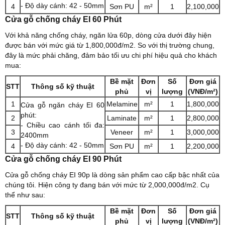
- Độ dày cánh: 42 - 50mm
4
Sơn PU
m²
1
2,100,000
Cửa gỗ chống cháy EI 60 Phút
Với khả năng chống cháy, ngăn lửa 60p, dòng cửa dưới đây hiện
được bán với mức giá từ 1,800,000đ/m2. So với thị trường chung,
đây là mức phải chăng, đảm bảo tối ưu chi phí hiệu quả cho khách
mua:
Bề mặt
Đơn
Số
Đơn giá
STT
Thông số kỹ thuật
phủ
vị
lượng
(VNĐ/m²)
1
Melamine
m²
1
1,800,000
Cửa gỗ ngăn cháy EI 60
phút:
2
Laminate
m²
1
2,800,000
- Chiều cao cánh tối đa:
3
Veneer
m²
1
3,000,000
2400mm
- Độ dày cánh: 42 - 50mm
4
Sơn PU
m²
1
2,200,000
Cửa gỗ chống cháy EI 90 Phút
Cửa gỗ chống cháy EI 90p là dòng sản phẩm cao cấp bậc nhất của
chúng tôi. Hiện công ty đang bán với mức từ 2,000,000đ/m2. Cụ
thể như sau:
Bề mặt
Đơn
Số
Đơn giá
STT
Thông số kỹ thuật
phủ
vị
lượng
(VNĐ/m²)