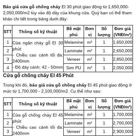
Báo giá cửa gỗ chống cháy
EI 30 phút giao động từ 1,650,000-
2,050,000/m2 tùy vào độ dày của khung cửa. Quý bạn có thể tham
khảo chi tiết trong bảng dưới đây:
Bề mặt
Đơn
Số
Đơn giá
STT
Thông số kỹ thuật
phủ
vị
lượng
(VNĐ/m²)
1
Melamine
m²
1
1,650,000
Cửa ngăn cháy gỗ EI 30
phút:
2
Laminate
m²
1
2,650,000
- Chiều cao cánh tối đa:
3
Veneer
m²
1
2,850,000
2400mm
- Độ dày cánh: 42 - 50mm
4
Sơn PU
m²
1
2,050,000
Cửa gỗ chống cháy EI 45 Phút
Trong khi đó,
báo giá cửa gỗ chống cháy
EI 45 phút giao động ở
mức từ 1,700,000 - 2,100,000/m2. Cụ thể như sau:
Bề mặt
Đơn
Số
Đơn giá
STT
Thông số kỹ thuật
phủ
vị
lượng
(VNĐ/m²)
1
Melamine
m²
1
1,700,000
Cửa gỗ chống cháy EI 45
phút:
2
Laminate
m²
1
2,700,000
- Chiều cao cánh tối đa:
3
Veneer
m²
1
2,900,000
2400mm