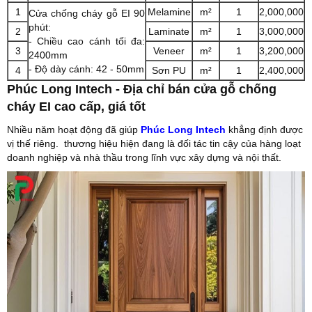
1
Melamine
m²
1
2,000,000
Cửa chống cháy gỗ EI 90
phút:
2
Laminate
m²
1
3,000,000
- Chiều cao cánh tối đa:
3
Veneer
m²
1
3,200,000
2400mm
- Độ dày cánh: 42 - 50mm
4
Sơn PU
m²
1
2,400,000
Phúc Long Intech - Địa chỉ bán cửa gỗ chống
cháy EI cao cấp, giá tốt
Nhiều năm hoạt động đã giúp
Phúc Long Intech
khẳng định được
vị thế riêng. thương hiệu hiện đang là đối tác tin cậy của hàng loạt
doanh nghiệp và nhà thầu trong lĩnh vực xây dựng và nội thất.