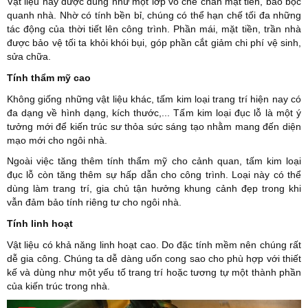
Vật liệu này được dùng như một lớp vỏ che chắn mặt tiền, bao bọc
quanh nhà. Nhờ có tính bền bỉ, chúng có thể hạn chế tối đa những
tác động của thời tiết lên công trình. Phần mái, mặt tiền, trần nhà
được bảo vệ tối ta khỏi khói bụi, góp phần cắt giảm chi phí vệ sinh,
sửa chữa.
Tính thẩm mỹ cao
Không giống những vật liệu khác, tấm kim loại trang trí hiện nay có
đa dạng về hình dạng, kích thước,... Tấm kim loại đục lỗ là một ý
tưởng mới để kiến trúc sư thỏa sức sáng tạo nhằm mang đến diện
mạo mới cho ngôi nhà.
Ngoài việc tăng thêm tính thẩm mỹ cho cảnh quan, tấm kim loại
đục lỗ còn tăng thêm sự hấp dẫn cho công trình. Loại này có thể
dùng làm trang trí, gia chủ tận hưởng khung cảnh đẹp trong khi
vẫn đảm bảo tính riêng tư cho ngôi nhà.
Tính linh hoạt
Vật liệu có khả năng linh hoạt cao. Do đặc tính mềm nên chúng rất
dễ gia công. Chúng ta dễ dàng uốn cong sao cho phù hợp với thiết
kế và dùng như một yếu tố trang trí hoặc tương tự một thành phần
của kiến trúc trong nhà.