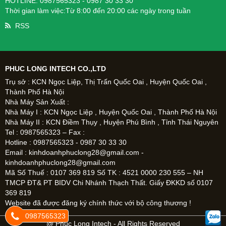
HOTLINE: 0987565323 - 0987 30 33 30
Thời gian làm việc:Từ 8:00 đến 20:00 các ngày trong tuần
RSS
PHUC LONG INTECH CO.,LTD
Trụ sở : KCN Ngọc Liệp, Thị Trấn Quốc Oai , Huyện Quốc Oai ,
Thành Phố Hà Nội
Nhà Máy Sản Xuất :
Nhà Máy I : KCN Ngọc Liệp , Huyện Quốc Oai , Thành Phố Hà Nội
Nhà Máy II : KCN Điềm Thụy , Huyện Phú Bình , Tỉnh Thái Nguyên
Tel : 0987565323 – Fax :
Hotline : 0987565323 - 0987 30 33 30
Email : kinhdoanhphuclong28@gmail.com -
kinhdoanhphuclong28@gmail.com
Mã Số Thuế : 0107 369 819 Số TK : 4521 0000 230 555 – NH
TMCP ĐT& PT BIDV Chi Nhánh Thạch Thất. Giấy ĐKKD số 0107
369 819
Website đã được đăng ký chính thức với bộ công thương !
0987565323
@ Phúc Long Intech - All Rights Reserved