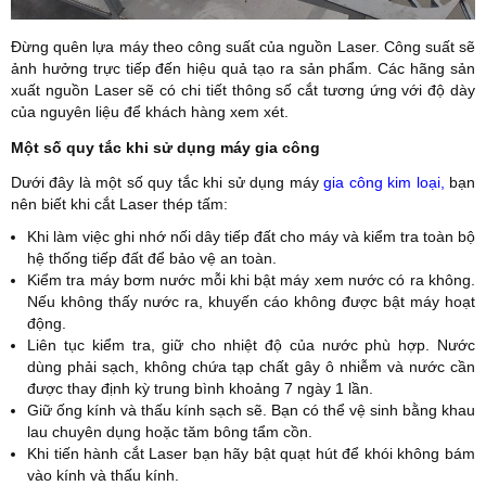
Đừng quên lựa máy theo công suất của nguồn Laser. Công suất sẽ
ảnh hưởng trực tiếp đến hiệu quả tạo ra sản phẩm. Các hãng sản
xuất nguồn Laser sẽ có chi tiết thông số cắt tương ứng với độ dày
của nguyên liệu để khách hàng xem xét.
Một số quy tắc khi sử dụng máy gia công
Dưới đây là một số quy tắc khi sử dụng máy
gia công kim loại,
bạn
nên biết khi cắt Laser thép tấm:
Khi làm việc ghi nhớ nối dây tiếp đất cho máy và kiểm tra toàn bộ
hệ thống tiếp đất để bảo vệ an toàn.
Kiểm tra máy bơm nước mỗi khi bật máy xem nước có ra không.
Nếu không thấy nước ra, khuyến cáo không được bật máy hoạt
động.
Liên tục kiểm tra, giữ cho nhiệt độ của nước phù hợp. Nước
dùng phải sạch, không chứa tạp chất gây ô nhiễm và nước cần
được thay định kỳ trung bình khoảng 7 ngày 1 lần.
Giữ ống kính và thấu kính sạch sẽ. Bạn có thể vệ sinh bằng khau
lau chuyên dụng hoặc tăm bông tẩm cồn.
Khi tiến hành cắt Laser bạn hãy bật quạt hút để khói không bám
vào kính và thấu kính.