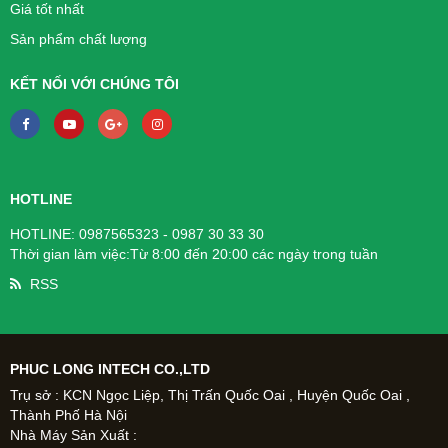
Giá tốt nhất
Sản phẩm chất lượng
KẾT NỐI VỚI CHÚNG TÔI
HOTLINE
HOTLINE: 0987565323 - 0987 30 33 30
Thời gian làm việc:Từ 8:00 đến 20:00 các ngày trong tuần
RSS
PHUC LONG INTECH CO.,LTD
Trụ sở : KCN Ngọc Liệp, Thị Trấn Quốc Oai , Huyện Quốc Oai ,
Thành Phố Hà Nội
Nhà Máy Sản Xuất :