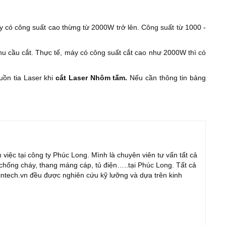
áy có công suất cao thừng từ 2000W trở lên. Công suất từ 1000 -
hu cầu cắt. Thực tế, máy có công suất cắt cao như 2000W thì có
uồn tia Laser khi
cắt Laser Nhôm tấm.
Nếu cần thông tin bảng
iệc tại công ty Phúc Long. Mình là chuyên viên tư vấn tất cả
chống cháy, thang máng cáp, tủ điện…..tại Phúc Long. Tất cả
gintech.vn đều được nghiên cứu kỹ lưỡng và dựa trên kinh