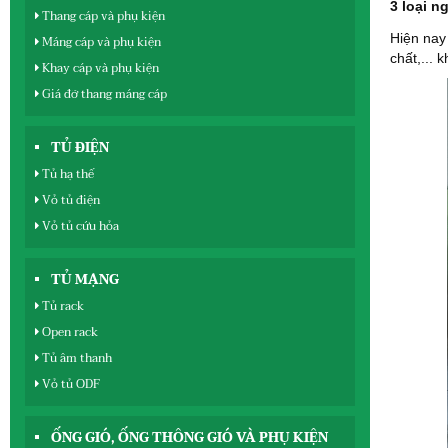
3 loại n
Thang cáp và phụ kiện
Hiện nay 
Máng cáp và phụ kiện
chất,... 
Khay cáp và phụ kiện
Giá đỡ thang máng cáp
TỦ ĐIỆN
Tủ hạ thế
Vỏ tủ điện
Vỏ tủ cứu hỏa
TỦ MẠNG
Tủ rack
Open rack
Tủ âm thanh
Vỏ tủ ODF
ỐNG GIÓ, ỐNG THÔNG GIÓ VÀ PHỤ KIỆN