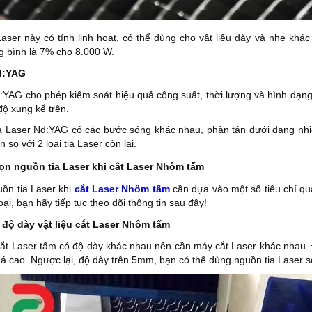
 Laser này có tính linh hoạt, có thể dùng cho vật liệu dày và nhẹ kh
ng bình là 7% cho 8.000 W.
d:YAG
:YAG cho phép kiểm soát hiệu quả công suất, thời lượng và hình dạng 
độ xung kể trên.
a Laser Nd:YAG có các bước sóng khác nhau, phân tán dưới dạng nhiệt 
 so với 2 loại tia Laser còn lại.
ọn nguồn tia Laser khi cắt Laser Nhôm tấm
ồn tia Laser khi
cắt Laser Nhôm tấm
cần dựa vào một số tiêu chí qua
oại, bạn hãy tiếp tục theo dõi thông tin sau đây!
 độ dày vật liệu cắt Laser Nhôm tấm
 cắt Laser tấm có độ dày khác nhau nên cần máy cắt Laser khác nhau.
á cao. Ngược lại, độ dày trên 5mm, bạn có thể dùng nguồn tia Laser s