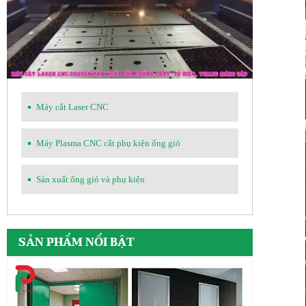
Máy cắt Laser CNC
Máy Plasma CNC cắt phụ kiện ống gió
Sản xuất ống gió và phụ kiện
SẢN PHẨM NỔI BẬT