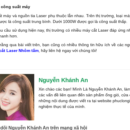
 công suất máy
t máy và nguồn tia Laser phụ thuộc lẫn nhau. Trên thị trường, loại m
ợc là công suất trung bình. Dưới 1000W được gọi là công suất thấp.
hu cầu sử dụng hiện nay, thị trường có nhiều máy cắt Laser đáp ứng n
nhanh hơn.
rằng qua bài viết trên, bạn cũng có nhiều thông tin hữu ích về các ng
 cắt Laser Nhôm tấm
, hãy liên hệ ngay với chúng tôi!
Nguyễn Khánh An
Xin chào các bạn! Mình Là Nguyễn Khánh An, làm v
các vấn đề liên quan đến sản phẩm ống gió, cửa 
những nội dung được viết ra tại website phuclon
nghiệm thực tế của mình.
dõi Nguyễn Khánh An trên mạng xã hội