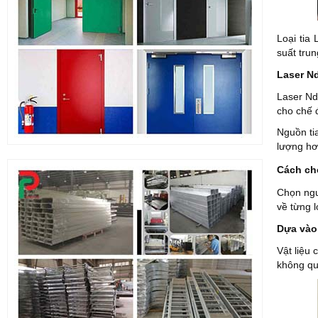
Loại tia
suất tru
Laser N
Laser Nd
cho chế 
Nguồn ti
lượng hơn
Cách ch
Chọn ngu
về từng l
Dựa vào
Vật liệu
không qu