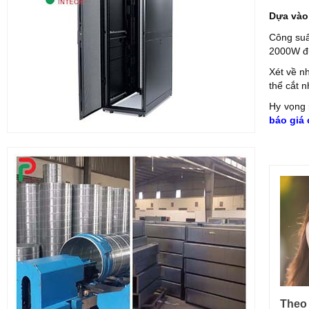
Dựa vào
Công suấ
2000W đư
Xét về n
thể cắt 
Hy vọng 
báo giá
Theo 