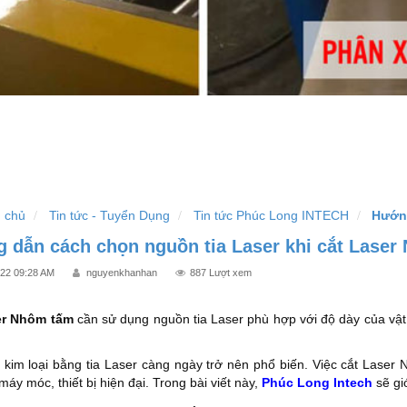
 chủ
Tin tức - Tuyển Dụng
Tin tức Phúc Long INTECH
Hướng
 dẫn cách chọn nguồn tia Laser khi cắt Lase
022 09:28 AM
nguyenkhanhan
887 Lượt xem
er Nhôm tấm
cần sử dụng nguồn tia Laser phù hợp với độ dày của vật l
 kim loại bằng tia Laser càng ngày trở nên phổ biến. Việc cắt Lase
áy móc, thiết bị hiện đại. Trong bài viết này,
Phúc Long Intech
sẽ gi