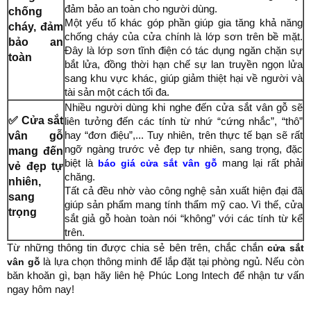
đảm bảo an toàn cho người dùng.
chống
Một yếu tố khác góp phần giúp gia tăng khả năng
cháy, đảm
chống cháy của cửa chính là lớp sơn trên bề mặt.
bảo an
Đây là lớp sơn tĩnh điện có tác dụng ngăn chặn sự
toàn
bắt lửa, đồng thời hạn chế sự lan truyền ngọn lửa
sang khu vực khác, giúp giảm thiệt hại về người và
tài sản một cách tối đa.
Nhiều người dùng khi nghe đến cửa sắt vân gỗ sẽ
✅ Cửa sắt
liên tưởng đến các tính từ nhứ “cứng nhắc”, “thô”
vân gỗ
hay “đơn điệu”,... Tuy nhiên, trên thực tế bạn sẽ rất
ngỡ ngàng trước vẻ đẹp tự nhiên, sang trọng, đặc
mang đến
biệt là
báo giá cửa sắt vân gỗ
mang lại rất phải
vẻ đẹp tự
chăng.
nhiên,
Tất cả đều nhờ vào công nghệ sản xuất hiện đại đã
sang
giúp sản phẩm mang tính thẩm mỹ cao. Vì thế, cửa
trọng
sắt giả gỗ hoàn toàn nói “không” với các tính từ kể
trên.
Từ những thông tin được chia sẻ bên trên, chắc chắn
cửa sắt
vân gỗ
là lựa chọn thông minh để lắp đặt tại phòng ngủ. Nếu còn
băn khoăn gì, bạn hãy liên hệ Phúc Long Intech để nhận tư vấn
ngay hôm nay!