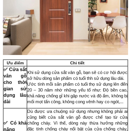
Ưu điểm
Chi tiết
✅ Cửa sắt
Khi sử dụng cửa sắt vân gỗ, bạn sẽ có cơ hội được
vân gỗ
sở hữu dòng sản phẩm có tuổi thh sử dụng lâu dài.
cho thời
Ước tính mỗi sản phẩm có tuổi thọ sử dụng lên đến
gian sử
20 – 30 năm nhờ những yếu tố như: Độ bền cao,
dụng lâu
khả năng chống gỉ khi gặp nước và độ ẩm, không bị
dài
mối mọt tấn công, không cong vênh hay co ngót,...
Dù được ưa chuộng sử dụng nhưng không phải ai
cũng biết cửa sắt vân gỗ được chế tạo từ cửa
✅ Có khả
chống cháy. Vì thế, dòng này thừa hưởng những
đặc tính chống cháy nổi bật của cửa chống cháy,
năng