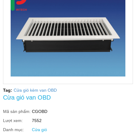
Tag:
Cửa gió kèm van OBD
Cừa gió van OBD
Mã sản phẩm:
CGOBD
Lượt xem:
7552
Danh mục:
Cửa gió