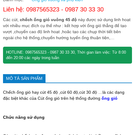
Liên hệ: 0987565323 - 0987 30 33 30
Các cút,
chếch ống gió vuông 45 độ
này được sử dụng linh hoạt
với nhiều mục đích cụ thể như : kết hợp với ống gió thẳng để tạo
vượt ,chuyển cao độ linh hoạt ,hoăc tạo các chụp thời tiết bên
ngoài cho hệ thống,chuyển hướng tuyến ống thuận tiện,…
HOTLINE: 0987565323 - 0987 30 33 30, Thời gian làm việc: Từ 8:00
đến 20:00 các ngày trong tuần
MÔ TẢ SẢN PHẨM
Chếch ống gió hay cút 45 độ ,cút 60 độ,cút 30 độ …là các dạng
đặc biệt khác của Cút ống gió trên hệ thống đường
ống gió
Chức năng sử dụng