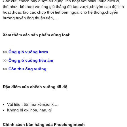
Các cút, chếch này được sử dụng linh hoạt với nhiều mục đích cụ
thể như : kết hợp với ống gió thẳng để tạo vượt ,chuyển cao độ linh
hoạt ,hoăc tạo các chụp thời tiết bên ngoài cho hệ thống,chuyển
hướng tuyến ống thuận tiện,…
Xem thêm các sản phẩm cùng loại:
>>
Ống gió vuông lượn
>>
Ống gió vuông tiêu âm
>>
Côn thu ống vuông
Đặc điểm của chếch vuông 45 độ
Vật liệu : tôn mạ kẽm,ionx,…
Không bị oxi hóa, han, gỉ
Chính sách bán hàng của Phuclongintech